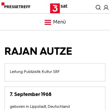
PRESSETREFF
Menü
Meldungen
RAJAN AUTZE
Programm
Mediathek
Leitung Publizistik Kultur SRF
Trailer
7. September 1968
Bilder
geboren in Lippstadt, Deutschland