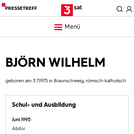
PRESSETREFF
Menü
Meldungen
BJÖRN WILHELM
Programm
geboren am 3.7.1975 in Braunschweig, römisch-katholisch
Mediathek
Schul- und Ausbildung
Trailer
Juni 1995
Bilder
Abitur