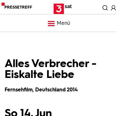
PRESSETREFF
Menü
Meldungen
Programm
Alles Verbrecher -
Eiskalte Liebe
Mediathek
Fernsehfilm, Deutschland 2014
Trailer
Bilder
So 14. Jun