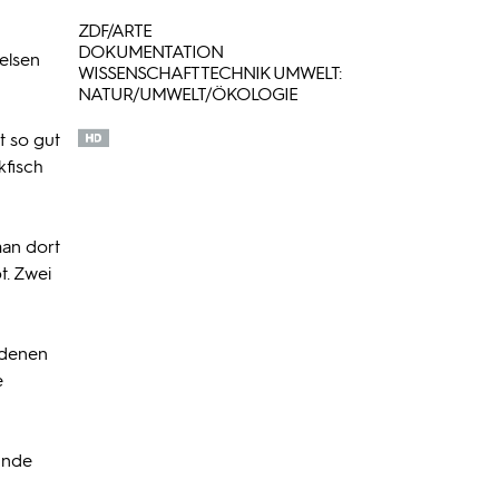
ZDF/ARTE
DOKUMENTATION
Felsen
WISSENSCHAFT TECHNIK UMWELT:
NATUR/UMWELT/ÖKOLOGIE
t so gut
kfisch
man dort
t. Zwei
 denen
e
unde