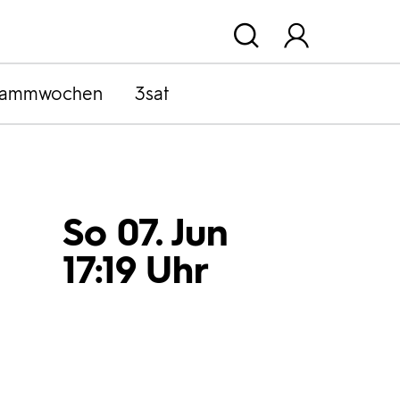
rammwochen
3sat
So 07. Jun
17:19 Uhr