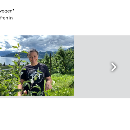
rwegen"
ften in