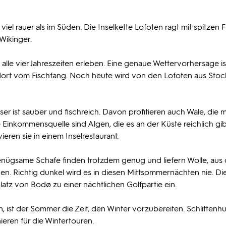
iel rauer als im Süden. Die Inselkette Lofoten ragt mit spitzen 
Wikinger.
lle vier Jahreszeiten erleben. Eine genaue Wettervorhersage is
 dort vom Fischfang. Noch heute wird von den Lofoten aus Stoc
ser ist sauber und fischreich. Davon profitieren auch Wale, die 
Einkommensquelle sind Algen, die es an der Küste reichlich gib
eren sie in einem Inselrestaurant.
Genügsame Schafe finden trotzdem genug und liefern Wolle, aus
n. Richtig dunkel wird es in diesen Mittsommernächten nie. Di
latz von Bodø zu einer nächtlichen Golfpartie ein.
ist der Sommer die Zeit, den Winter vorzubereiten. Schlittenh
eren für die Wintertouren.