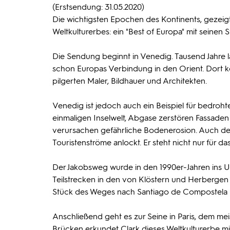
(Erstsendung: 31.05.2020)
Die wichtigsten Epochen des Kontinents, gez
Weltkulturerbes: ein "Best of Europa" mit seinen
Die Sendung beginnt in Venedig. Tausend Jahre l
schon Europas Verbindung in den Orient. Dort ko
pilgerten Maler, Bildhauer und Architekten.
Venedig ist jedoch auch ein Beispiel für bedroht
einmaligen Inselwelt, Abgase zerstören Fassade
verursachen gefährliche Bodenerosion. Auch der 
Touristenströme anlockt. Er steht nicht nur für 
Der Jakobsweg wurde in den 1990er-Jahren in
Teilstrecken in den von Klöstern und Herbergen
Stück des Weges nach Santiago de Compostela un
Anschließend geht es zur Seine in Paris, dem mei
Brücken erkundet Clark dieses Weltkulturerbe m