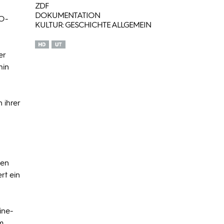
ZDF
DOKUMENTATION
CO-
KULTUR: GESCHICHTE ALLGEMEIN
er
hin
 ihrer
den
rt ein
ine-
m,