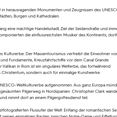
eigt in herausragenden Monumenten und Zeugnissen des UNES
 Städten, Burgen und Kathedralen.
ang eine mächtige Handelsstadt, Ziel der Seidenstraße und imm
mponierten die einflussreichsten Musiker des Kontinents, dort
es Kulturerbe. Der Massentourismus vertreibt die Einwohner von
n und Fundamente, Kreuzfahrtschiffe vor dem Canal Grande
Vatikan in Rom ist ein singuläres Welterbe, das fortwährend
das Christentum, sondern auch für einmalige Kunstwerke.
s UNESCO-Weltkulturerbe aufgenommen. Aus ganz Europa mün
 gesäumten Pilgerweg in Nordspanien. Christopher Clark wande
d nimmt dort an einem Pilgergottesdienst teil.
stfotografierten Flussufer der Welt. Entlang der romantischen Se
it seinen einmaligen Bauten zwischen Notre-Dame und Eiffeltur