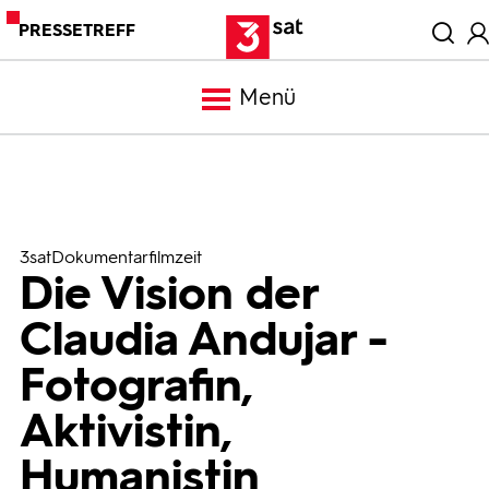
PRESSETREFF
Menü
Meldungen
Programm
3satDokumentarfilmzeit
Die Vision der
Mediathek
Claudia Andujar -
Fotografin,
Trailer
Aktivistin,
Bilder
Humanistin