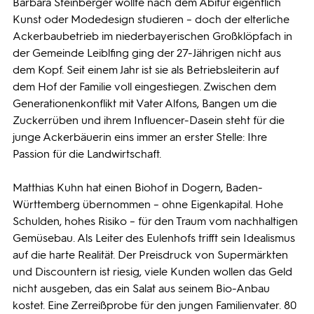
Barbara Steinberger wollte nach dem Abitur eigentlich
Kunst oder Modedesign studieren – doch der elterliche
Ackerbaubetrieb im niederbayerischen Großklöpfach in
der Gemeinde Leiblfing ging der 27-Jährigen nicht aus
dem Kopf. Seit einem Jahr ist sie als Betriebsleiterin auf
dem Hof der Familie voll eingestiegen. Zwischen dem
Generationenkonflikt mit Vater Alfons, Bangen um die
Zuckerrüben und ihrem Influencer-Dasein steht für die
junge Ackerbäuerin eins immer an erster Stelle: Ihre
Passion für die Landwirtschaft.
Matthias Kuhn hat einen Biohof in Dogern, Baden-
Württemberg übernommen – ohne Eigenkapital. Hohe
Schulden, hohes Risiko – für den Traum vom nachhaltigen
Gemüsebau. Als Leiter des Eulenhofs trifft sein Idealismus
auf die harte Realität. Der Preisdruck von Supermärkten
und Discountern ist riesig, viele Kunden wollen das Geld
nicht ausgeben, das ein Salat aus seinem Bio-Anbau
kostet. Eine Zerreißprobe für den jungen Familienvater. 80