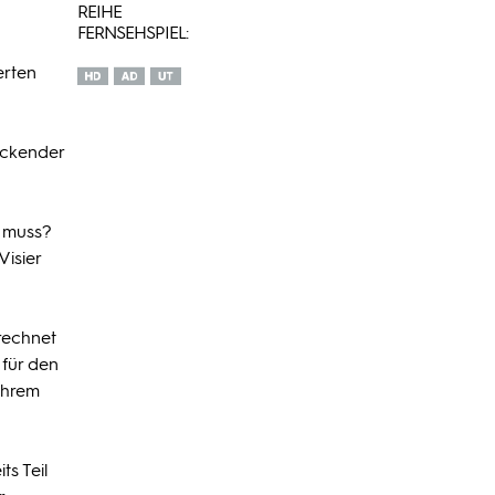
REIHE
FERNSEHSPIEL:
erten
eckender
n muss?
Visier
erechnet
 für den
 ihrem
ts Teil