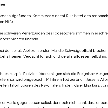
nnert
rdet aufgefunden. Kommissar Vincent Ruiz bittet den renommi
m Hilfe.
: Die schweren Verletzungen des Todesopfers stimmen in erschr
Robert Mohren überein.
bei dem er als Arzt zum ersten Mal die Schweigepflicht breche
hält seinen Verdacht für sich und gerät stattdessen selbst ins 
 ist es zu spät. Plötzlich überschlagen sich die Ereignisse: Ausg
rte Elisa, wird umgebracht. Mit ihrem Tod zerbricht Jessens Alibi
ten Tatort Spuren des Psychiaters finden, da er Elisa kurz vor
ler Härte gegen Jessen selbst, der noch nicht ahnt, dass er berei