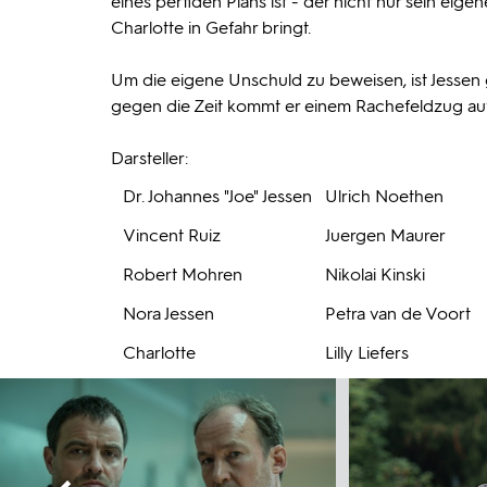
eines perfiden Plans ist - der nicht nur sein ei
Charlotte in Gefahr bringt.
Um die eigene Unschuld zu beweisen, ist Jessen 
gegen die Zeit kommt er einem Rachefeldzug auf d
Darsteller:
Dr. Johannes "Joe" Jessen
Ulrich Noethen
Vincent Ruiz
Juergen Maurer
Robert Mohren
Nikolai Kinski
Nora Jessen
Petra van de Voort
Charlotte
Lilly Liefers