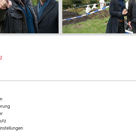
t
um
erung
er
utz
instellungen