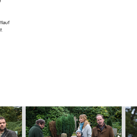
r
tlauf
t.