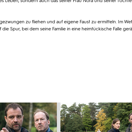
genes Leben, sondern auch das seiner Frau Nora und seiner Tochte
gezwungen zu fliehen und auf eigene Faust zu ermitteln. Im Wet
ie Spur, bei dem seine Familie in eine heimtückische Falle gerä