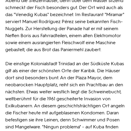
Abend die Stelzenhäuser, denn über dem Wasser sitzend
schmeckt der Fisch besonders gut. Der Ort wird auch als
das "Venedig Kubas" bezeichnet. Im Restaurant "Miramar"
serviert Manuel Rodríguez Pérez seine bekannten Fisch-
Nuggets. Zur Herstellung der Panade hat er mit seinem
Neffen Boris aus Fahrradteilen, einem alten Elektromotor
sowie einem ausrangierten Fleischwolf eine Maschine
gebastelt, die aus Brot das Paniermehl zaubert.
Die einstige Kolonialstadt Trinidad an der Südküste Kubas
gilt als einer der schönsten Orte der Karibik. Die Häuser
dort sind besonders bunt. An der Plaza Mayor, dem
neobarocken Hauptplatz, reiht sich ein Prachtbau an den
nächsten. Etwas weiter westlich liegt die Schweinebucht,
weltberühmt für die 1961 gescheiterte Invasion von
Exilkubanern. An diesem geschichtsträchtigen Ort angeln
die Fischer heute mit aufgeblasenen Kondomen. Daran
befestigen sie ihre Leinen, denn Schwimmer und Posen
sind Mangelware. "Ningun problema" - auf Kuba finden