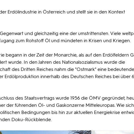
 Erdölindustrie in Österreich und stellt sie in den Kontext
 Gegenwart und gleichzeitig eine der umstrittensten. Viele weltp
Zugang zum Rohstoff Öl und mündeten in Krisen und Kriegen.
e begann in der Zeit der Monarchie, als auf den Erdölfeldern Ga
ert wurde. In den Jahren des Nationalsozialismus wurde die
rtschaft des Dritten Reiches nahm die "Ostmark" eine bedeutende
 der Erdölproduktion innerhalb des Deutschen Reiches bei über 
chluss des Staatsvertrags wurde 1956 die ÖMV gegründet, heu
ner der führenden Öl- und Gaskonzerne Mitteleuropas. Wie sich
litischen Bedingungen bis hin zur aktuellen Energiekrise entwic
nenden Doku-Rückblende.