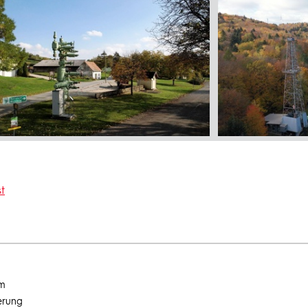
t
um
erung