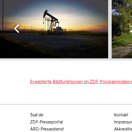
Erweiterte Bildfunktionen im ZDF Programmdiens
3sat.de
Kontakt
ZDF-Presseportal
Impress
ARD-Pressedienst
Akkrediti