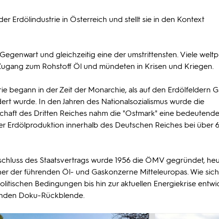
 Erdölindustrie in Österreich und stellt sie in den Kontext
 Gegenwart und gleichzeitig eine der umstrittensten. Viele weltp
Zugang zum Rohstoff Öl und mündeten in Krisen und Kriegen.
e begann in der Zeit der Monarchie, als auf den Erdölfeldern Ga
ert wurde. In den Jahren des Nationalsozialismus wurde die
rtschaft des Dritten Reiches nahm die "Ostmark" eine bedeutende
 der Erdölproduktion innerhalb des Deutschen Reiches bei über 
chluss des Staatsvertrags wurde 1956 die ÖMV gegründet, heu
ner der führenden Öl- und Gaskonzerne Mitteleuropas. Wie sich
litischen Bedingungen bis hin zur aktuellen Energiekrise entwic
nenden Doku-Rückblende.