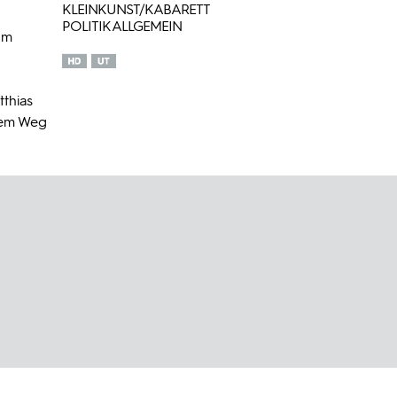
KLEINKUNST/KABARETT
POLITIK ALLGEMEIN
um
thias
dem Weg