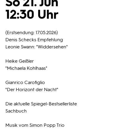
So 21. Jun
12:30 Uhr
Programmwochen
3sat
(Erstsendung: 17.05.2026)
Denis Schecks Empfehlung
Leonie Swann: "Widdersehen"
Heike Geißler
"Michaela Kohlhaas"
Gianrico Carofiglio
"Der Horizont der Nacht"
Die aktuelle Spiegel-Bestsellerliste
Sachbuch
Musik vom Simon Popp Trio