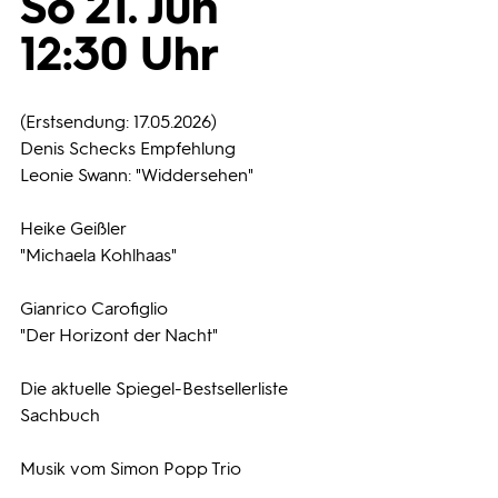
So 21. Jun
12:30 Uhr
Programmwochen
3sat
(Erstsendung: 17.05.2026)
Denis Schecks Empfehlung
Leonie Swann: "Widdersehen"
Heike Geißler
"Michaela Kohlhaas"
Gianrico Carofiglio
"Der Horizont der Nacht"
Die aktuelle Spiegel-Bestsellerliste
Sachbuch
Musik vom Simon Popp Trio