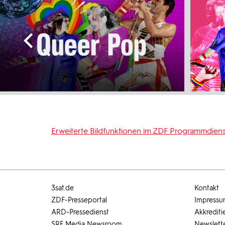
Erweiterte Bildfunktionen im ZDF Programmdiens
3sat.de
Kontakt
ZDF-Presseportal
Impress
ARD-Pressedienst
Akkrediti
SRF Media Newsroom
Newslett