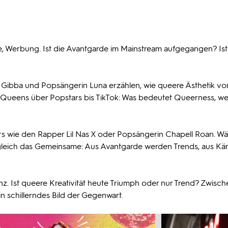
e, Werbung. Ist die Avantgarde im Mainstream aufgegangen? Ist
oy Gibba und Popsängerin Luna erzählen, wie queere Ästhetik v
g Queens über Popstars bis TikTok: Was bedeutet Queerness, we
ars wie den Rapper Lil Nas X oder Popsängerin Chapell Roan. W
h zugleich das Gemeinsame: Aus Avantgarde werden Trends, aus K
enz. Ist queere Kreativität heute Triumph oder nur Trend? Zwisch
n schillerndes Bild der Gegenwart.