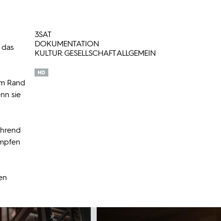
3SAT
DOKUMENTATION
 das
KULTUR: GESELLSCHAFT ALLGEMEIN
om Rand
nn sie
ährend
ämpfen
en