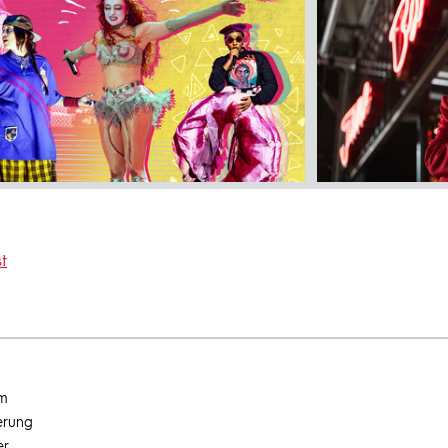
t
um
erung
er