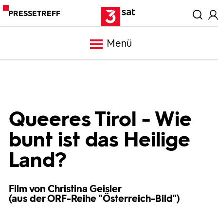
PRESSETREFF
Menü
Meldungen
Programm
Queeres Tirol - Wie
bunt ist das Heilige
Mediathek
Land?
Trailer
Film von Christina Geisler
(aus der ORF-Reihe "Österreich-Bild")
Bilder