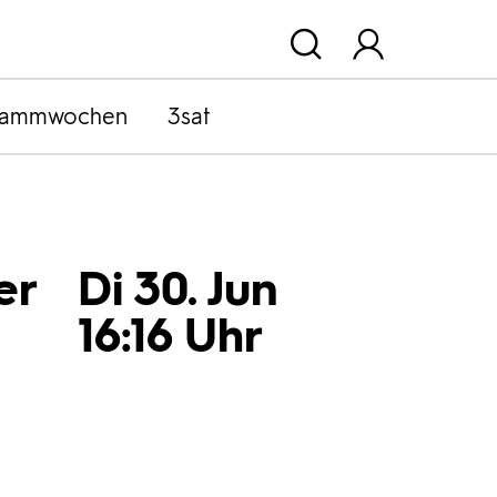
rammwochen
3sat
er
Di 30. Jun
16:16 Uhr