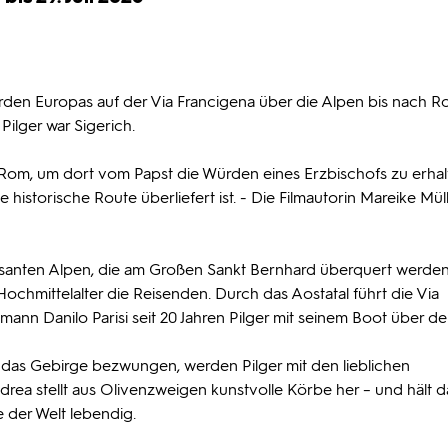
den Europas auf der Via Francigena über die Alpen bis nach Ro
ilger war Sigerich.
 Rom, um dort vom Papst die Würden eines Erzbischofs zu erhal
historische Route überliefert ist. - Die Filmautorin Mareike Mül
posanten Alpen, die am Großen Sankt Bernhard überquert werden
ochmittelalter die Reisenden. Durch das Aostatal führt die Via
ann Danilo Parisi seit 20 Jahren Pilger mit seinem Boot über den
t das Gebirge bezwungen, werden Pilger mit den lieblichen
rea stellt aus Olivenzweigen kunstvolle Körbe her – und hält d
 der Welt lebendig.