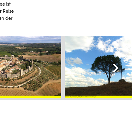
e ist
r Reise
en der