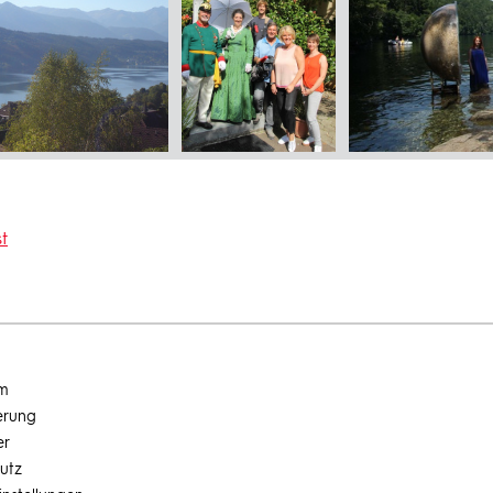
t
um
erung
er
utz