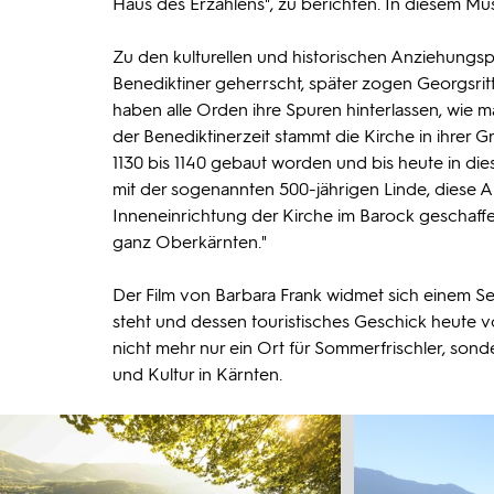
Haus des Erzählens", zu berichten. In diesem M
Zu den kulturellen und historischen Anziehungspun
Benediktiner geherrscht, später zogen Georgsritt
haben alle Orden ihre Spuren hinterlassen, wie 
der Benediktinerzeit stammt die Kirche in ihrer 
1130 bis 1140 gebaut worden und bis heute in die
mit der sogenannten 500-jährigen Linde, diese Ar
Inneneinrichtung der Kirche im Barock geschaffen 
ganz Oberkärnten."
Der Film von Barbara Frank widmet sich einem S
steht und dessen touristisches Geschick heute v
nicht mehr nur ein Ort für Sommerfrischler, so
und Kultur in Kärnten.