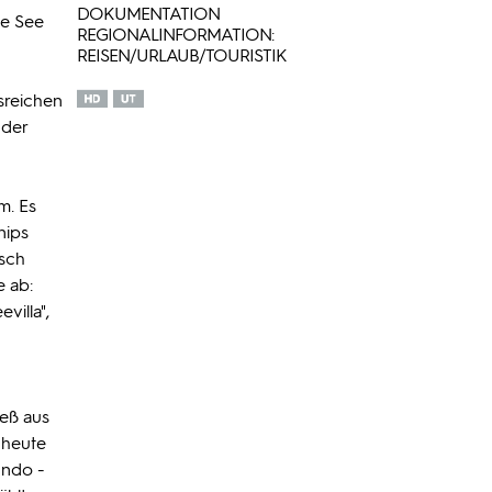
DOKUMENTATION
te See
REGIONALINFORMATION:
REISEN/URLAUB/TOURISTIK
sreichen
 der
m. Es
nips
isch
e ab:
villa",
ieß aus
 heute
undo -