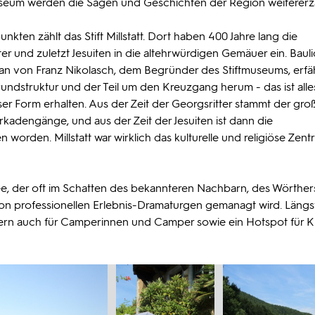
useum werden die Sagen und Geschichten der Region weitererzä
kten zählt das Stift Millstatt. Dort haben 400 Jahre lang die
er und zuletzt Jesuiten in die altehrwürdigen Gemäuer ein. Baul
man von Franz Nikolasch, dem Begründer des Stiftmuseums, erfäh
Grundstruktur und der Teil um den Kreuzgang herum - das ist all
ser Form erhalten. Aus der Zeit der Georgsritter stammt der gr
kadengänge, und aus der Zeit der Jesuiten ist dann die
worden. Millstatt war wirklich das kulturelle und religiöse Zent
ee, der oft im Schatten des bekannteren Nachbarn, des Wörther
on professionellen Erlebnis-Dramaturgen gemanagt wird. Längst 
ndern auch für Camperinnen und Camper sowie ein Hotspot für K