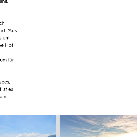
hlt.
ich
rt: "Aus
es um
oße Hof
rum für
sees,
ist es
unst