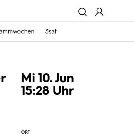
rammwochen
3sat
r
Mi 10. Jun
15:28 Uhr
ORF