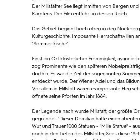
Der Millstätter See liegt inmitten von Bergen und
Kärntens. Der Film entführt in dessen Reich.
Das Gebiet beginnt hoch oben in den Nockberge
Kulturgeschichte. Imposante Herrschaftsvillen an
"Sommerfrische".
Einst ein Ort klösterlicher Frömmigkeit, avancie
zog Prominente wie den späteren Nobelpreisträge
dorthin. Es war die Zeit der sogenannten Sommerf
entdeckt wurde. Der Wiener Adel und das Bildun
Vor allem in Millstatt waren es imposante Herrschaf
öffnete seine Pforten im Jahr 1884.
Der Legende nach wurde Millstatt, der größte O
gegründet. "Dieser Domitian hatte einen abenteu
Wut und Trauer 1000 Statuen - "Mille Statue" - 
noch in den Tiefen des Millstätter Sees diese "Sc