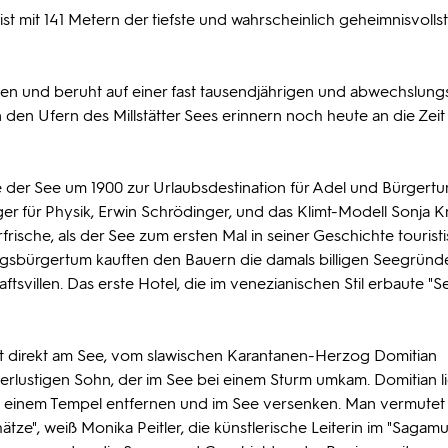
 ist mit 141 Metern der tiefste und wahrscheinlich geheimnisvolls
n und beruht auf einer fast tausendjährigen und abwechslung
 den Ufern des Millstätter Sees erinnern noch heute an die Zeit
rte der See um 1900 zur Urlaubsdestination für Adel und Bürgertu
r für Physik, Erwin Schrödinger, und das Klimt-Modell Sonja K
rische, als der See zum ersten Mal in seiner Geschichte tourist
gsbürgertum kauften den Bauern die damals billigen Seegründ
tsvillen. Das erste Hotel, die im venezianischen Stil erbaute "See
rt direkt am See, vom slawischen Karantanen-Herzog Domitian
erlustigen Sohn, der im See bei einem Sturm umkam. Domitian l
aus einem Tempel entfernen und im See versenken. Man vermutet
hätze", weiß Monika Peitler, die künstlerische Leiterin im "Sagam