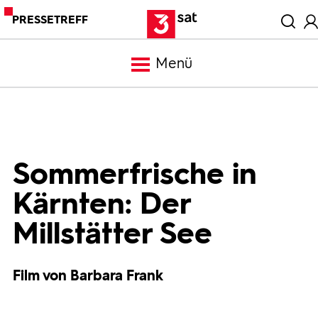
PRESSETREFF
Menü
Meldungen
Programm
Sommerfrische in
Kärnten: Der
Mediathek
Millstätter See
Trailer
Film von Barbara Frank
Bilder