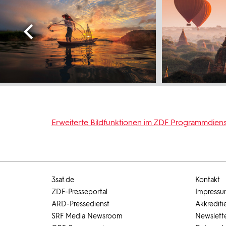
Erweiterte Bildfunktionen im ZDF Programmdiens
3sat.de
Kontakt
ZDF-Presseportal
Impress
ARD-Pressedienst
Akkrediti
SRF Media Newsroom
Newslett