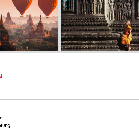
t
um
erung
er