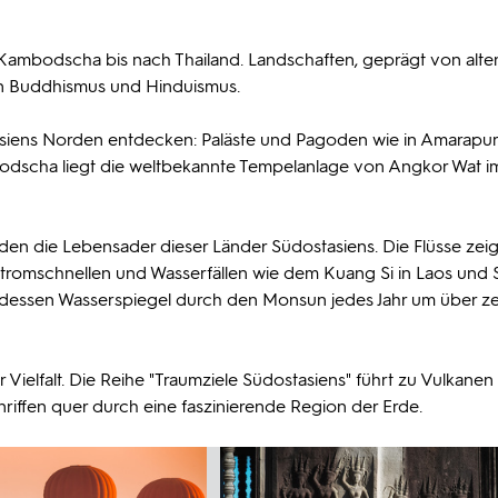
Kambodscha bis nach Thailand. Landschaften, geprägt von alte
en Buddhismus und Hinduismus.
asiens Norden entdecken: Paläste und Pagoden wie in Amarapura
dscha liegt die weltbekannte Tempelanlage von Angkor Wat i
en die Lebensader dieser Länder Südostasiens. Die Flüsse zeig
, Stromschnellen und Wasserfällen wie dem Kuang Si in Laos und
 dessen Wasserspiegel durch den Monsun jedes Jahr um über z
r Vielfalt. Die Reihe "Traumziele Südostasiens" führt zu Vulkane
iffen quer durch eine faszinierende Region der Erde.