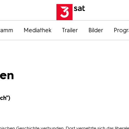
ramm
Mediathek
Trailer
Bilder
Prog
men
ch")
chischen Geschichte verbunden. Dort vernetzte sich das liberal