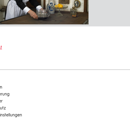
t
um
erung
er
utz
instellungen