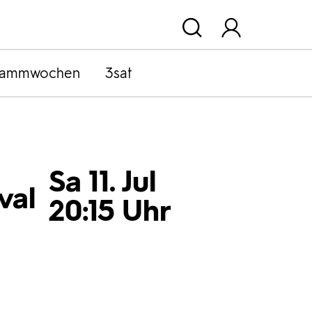
rammwochen
3sat
Sa 11. Jul
val
20:15 Uhr