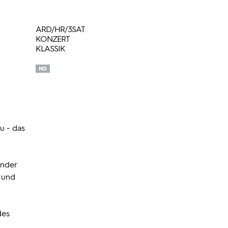
ARD/HR/3SAT
KONZERT
KLASSIK
lu - das
ander
t und
des