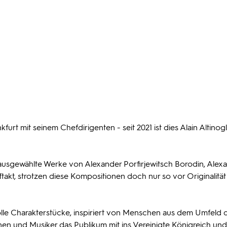
kfurt mit seinem Chefdirigenten - seit 2021 ist dies Alain Altinog
n ausgewählte Werke von Alexander Porfirjewitsch Borodin, Alex
ftakt, strotzen diese Kompositionen doch nur so vor Originalitä
olle Charakterstücke, inspiriert von Menschen aus dem Umfeld 
en und Musiker das Publikum mit ins Vereinigte Königreich und