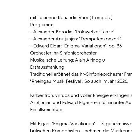
mit Lucienne Renaudin Vary (Trompete)
Programm:
- Alexander Borodin: "Polowetzer Tänze"
- Alexander Arutjunjan: "Trompetenkonzert"
- Edward Elgar: "Enigma-Variationen", op. 36
Orchester: hr-Sinfonieorchester
Musikalische Leitung: Alain Altinoglu
Erstausstrahlung
Traditionell eröffnet das hr-Sinfonieorchester Fran
"Rheingau Musik Festival". So auch im Jahr 2026.
Farbenfroh, virtuos und voller Energie erklinge
Arutjunjan und Edward Elgar – ein fulminanter Au
Einfallsreichtum.
Mit Elgars "Enigma-Variationen" – 14 geheimnisv
britischen Komponisten – nehmen die Musikerinn