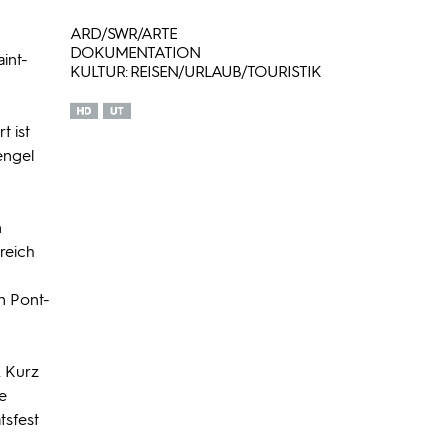
ARD/SWR/ARTE
DOKUMENTATION
int-
KULTUR: REISEN/URLAUB/TOURISTIK
t ist
engel
n
reich
n Pont-
. Kurz
e
tsfest