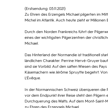
(Erstsendung: 05.11.2021)
Zu Ehren des Erzengels Michael pilgerten im Mi
Michel im Atlantik. Auch heute zieht er Millionen
Durch den Norden Frankreichs führt der Pilgerwe
eines der wichtigsten Pilgerzentren der christli
Michael.
Das Hinterland der Normandie ist traditionell sta
ländlichen Charakter. Perrine Hervé-Gruyer baut
sind sie Vorbild. Auf den satten Wiesen des Pays 
Käsemachern wie Jérôme Spruytte begehrt: Von H
L'Évêque.
In der Normannischen Schweiz überqueren die Pilge
vor dem Endpunkt ihrer Reise steht den Pilgern ei
Durchquerung des Watts. Auf dem Mont-Saint-Mic
zu Ehren des Erzengels Michael.