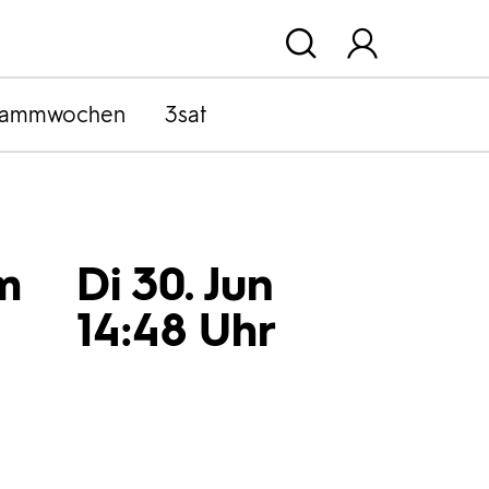
rammwochen
3sat
m
Di 30. Jun
14:48 Uhr