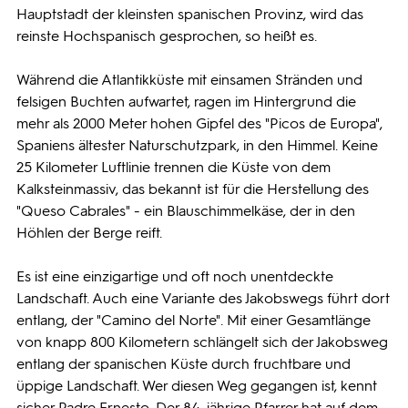
Hauptstadt der kleinsten spanischen Provinz, wird das
reinste Hochspanisch gesprochen, so heißt es.
Während die Atlantikküste mit einsamen Stränden und
felsigen Buchten aufwartet, ragen im Hintergrund die
mehr als 2000 Meter hohen Gipfel des "Picos de Europa",
Spaniens ältester Naturschutzpark, in den Himmel. Keine
25 Kilometer Luftlinie trennen die Küste von dem
Kalksteinmassiv, das bekannt ist für die Herstellung des
"Queso Cabrales" - ein Blauschimmelkäse, der in den
Höhlen der Berge reift.
Es ist eine einzigartige und oft noch unentdeckte
Landschaft. Auch eine Variante des Jakobswegs führt dort
entlang, der "Camino del Norte". Mit einer Gesamtlänge
von knapp 800 Kilometern schlängelt sich der Jakobsweg
entlang der spanischen Küste durch fruchtbare und
üppige Landschaft. Wer diesen Weg gegangen ist, kennt
sicher Padre Ernesto. Der 84-jährige Pfarrer hat auf dem