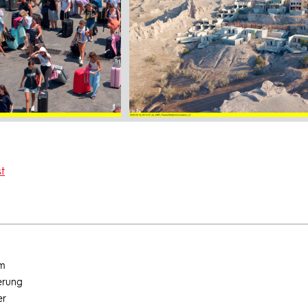
t
um
erung
er