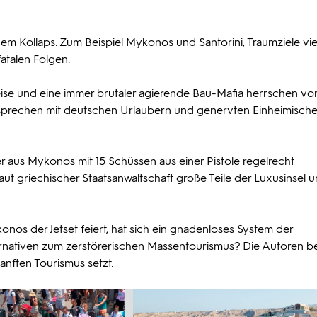
dem Kollaps. Zum Beispiel Mykonos und Santorini, Traumziele vie
atalen Folgen.
se und eine immer brutaler agierende Bau-Mafia herrschen vor
sprechen mit deutschen Urlaubern und genervten Einheimische
 aus Mykonos mit 15 Schüssen aus einer Pistole regelrecht
aut griechischer Staatsanwaltschaft große Teile der Luxusinsel u
os der Jetset feiert, hat sich ein gnadenloses System der
ternativen zum zerstörerischen Massentourismus? Die Autoren 
sanften Tourismus setzt.