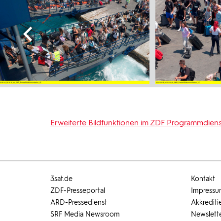
Erweiterte Bildfunktionen im ZDF Programmdiens
3sat.de
Kontakt
ZDF-Presseportal
Impress
ARD-Pressedienst
Akkrediti
SRF Media Newsroom
Newslett