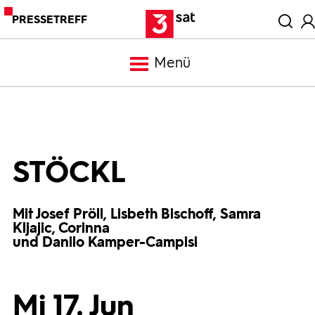
PRESSETREFF
Menü
Meldungen
Programm
STÖCKL
Mediathek
Mit Josef Pröll, Lisbeth Bischoff, Samra
Kljajic, Corinna
und Danilo Kamper-Campisi
Trailer
Bilder
Mi 17. Jun