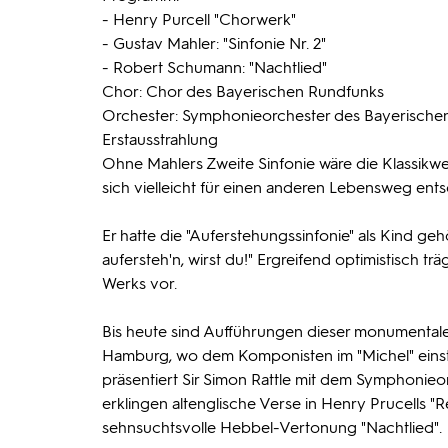
- Henry Purcell "Chorwerk"
- Gustav Mahler: "Sinfonie Nr. 2"
- Robert Schumann: "Nachtlied"
Chor: Chor des Bayerischen Rundfunks
Orchester: Symphonieorchester des Bayerische
Erstausstrahlung
Ohne Mahlers Zweite Sinfonie wäre die Klassikwe
sich vielleicht für einen anderen Lebensweg ent
Er hatte die "Auferstehungssinfonie" als Kind gehö
aufersteh'n, wirst du!" Ergreifend optimistisch t
Werks vor.
Bis heute sind Aufführungen dieser monumentalen
Hamburg, wo dem Komponisten im "Michel" einst
präsentiert Sir Simon Rattle mit dem Symphonie
erklingen altenglische Verse in Henry Prucell
sehnsuchtsvolle Hebbel-Vertonung "Nachtlied".