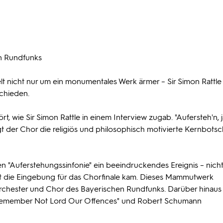
n Rundfunks
lt nicht nur um ein monumentales Werk ärmer – Sir Simon Rattle
schieden.
rt, wie Sir Simon Rattle in einem Interview zugab. "Aufersteh'n, 
rägt der Chor die religiös und philosophisch motivierte Kernbotsc
 "Auferstehungssinfonie" ein beeindruckendes Ereignis – nicht
 die Eingebung für das Chorfinale kam. Dieses Mammutwerk
orchester und Chor des Bayerischen Rundfunks. Darüber hinaus
s "Remember Not Lord Our Offences" und Robert Schumann