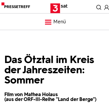
PRESSETREFF
Menü
Meldungen
Programm
Das Ötztal im Kreis
der Jahreszeiten:
Mediathek
Sommer
Trailer
Film von Mathea Holaus
(aus der ORF-III-Reihe "Land der Berge")
Bilder