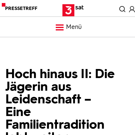
PRESSETREFF
Menü
Meldungen
Programm
Hoch hinaus II: Die
Jägerin aus
Mediathek
Leidenschaft –
Trailer
Eine
Familientradition
Bilder