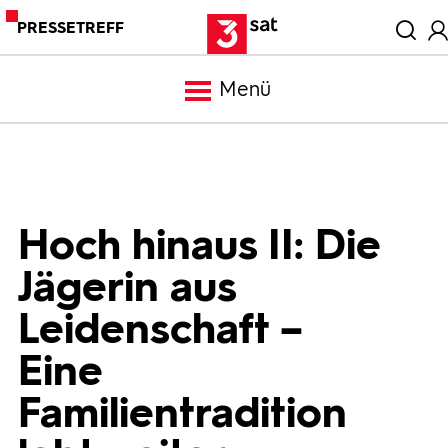
PRESSETREFF
Menü
Meldungen
Programm
Hoch hinaus II: Die
Jägerin aus
Mediathek
Leidenschaft –
Trailer
Eine
Familientradition
Bilder