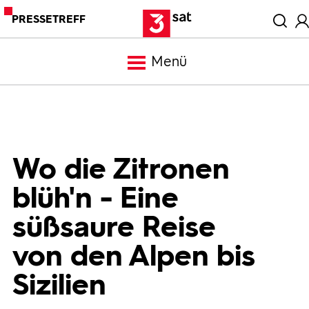
PRESSETREFF
Menü
Meldungen
Programm
Wo die Zitronen
blüh'n - Eine
Mediathek
süßsaure Reise
Trailer
von den Alpen bis
Sizilien
Bilder