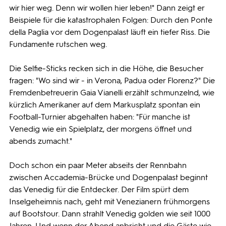
wir hier weg. Denn wir wollen hier leben!" Dann zeigt er
Beispiele für die katastrophalen Folgen: Durch den Ponte
della Paglia vor dem Dogenpalast läuft ein tiefer Riss. Die
Fundamente rutschen weg.
Die Selfie-Sticks recken sich in die Höhe, die Besucher
fragen: "Wo sind wir - in Verona, Padua oder Florenz?" Die
Fremdenbetreuerin Gaia Vianelli erzählt schmunzelnd, wie
kürzlich Amerikaner auf dem Markusplatz spontan ein
Football-Turnier abgehalten haben: "Für manche ist
Venedig wie ein Spielplatz, der morgens öffnet und
abends zumacht."
Doch schon ein paar Meter abseits der Rennbahn
zwischen Accademia-Brücke und Dogenpalast beginnt
das Venedig für die Entdecker. Der Film spürt dem
Inselgeheimnis nach, geht mit Venezianern frühmorgens
auf Bootstour. Dann strahlt Venedig golden wie seit 1000
Jahren. Und wenn der Abend anbricht und die Gäste wie