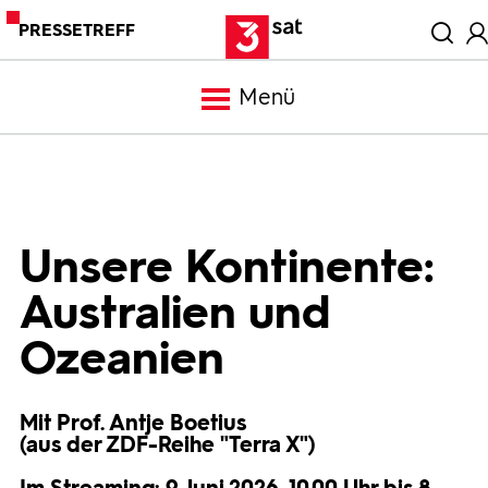
PRESSETREFF
Menü
Meldungen
Programm
Unsere Kontinente:
Australien und
Mediathek
Ozeanien
Trailer
Mit Prof. Antje Boetius
(aus der ZDF-Reihe "Terra X")
Bilder