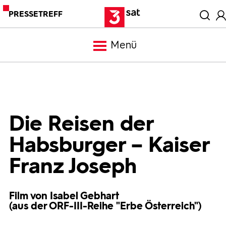
PRESSETREFF
Menü
Meldungen
Programm
Die Reisen der
Habsburger – Kaiser
Mediathek
Franz Joseph
Trailer
Film von Isabel Gebhart
(aus der ORF-III-Reihe "Erbe Österreich")
Bilder