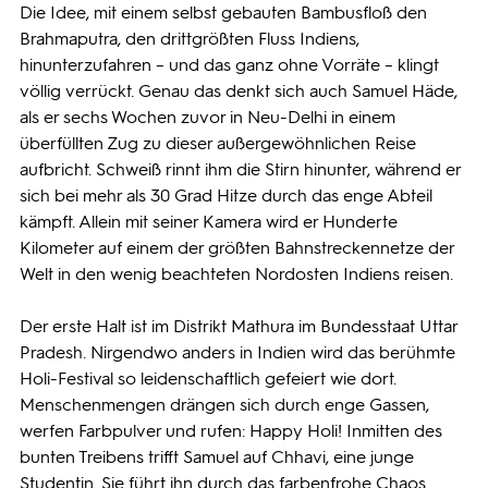
Die Idee, mit einem selbst gebauten Bambusfloß den
Brahmaputra, den drittgrößten Fluss Indiens,
hinunterzufahren – und das ganz ohne Vorräte – klingt
völlig verrückt. Genau das denkt sich auch Samuel Häde,
als er sechs Wochen zuvor in Neu-Delhi in einem
überfüllten Zug zu dieser außergewöhnlichen Reise
aufbricht. Schweiß rinnt ihm die Stirn hinunter, während er
sich bei mehr als 30 Grad Hitze durch das enge Abteil
kämpft. Allein mit seiner Kamera wird er Hunderte
Kilometer auf einem der größten Bahnstreckennetze der
Welt in den wenig beachteten Nordosten Indiens reisen.
Der erste Halt ist im Distrikt Mathura im Bundesstaat Uttar
Pradesh. Nirgendwo anders in Indien wird das berühmte
Holi-Festival so leidenschaftlich gefeiert wie dort.
Menschenmengen drängen sich durch enge Gassen,
werfen Farbpulver und rufen: Happy Holi! Inmitten des
bunten Treibens trifft Samuel auf Chhavi, eine junge
Studentin. Sie führt ihn durch das farbenfrohe Chaos