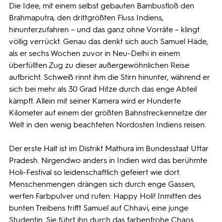
Die Idee, mit einem selbst gebauten Bambusfloß den
Brahmaputra, den drittgrößten Fluss Indiens,
hinunterzufahren – und das ganz ohne Vorräte – klingt
völlig verrückt. Genau das denkt sich auch Samuel Häde,
als er sechs Wochen zuvor in Neu-Delhi in einem
überfüllten Zug zu dieser außergewöhnlichen Reise
aufbricht. Schweiß rinnt ihm die Stirn hinunter, während er
sich bei mehr als 30 Grad Hitze durch das enge Abteil
kämpft. Allein mit seiner Kamera wird er Hunderte
Kilometer auf einem der größten Bahnstreckennetze der
Welt in den wenig beachteten Nordosten Indiens reisen.
Der erste Halt ist im Distrikt Mathura im Bundesstaat Uttar
Pradesh. Nirgendwo anders in Indien wird das berühmte
Holi-Festival so leidenschaftlich gefeiert wie dort.
Menschenmengen drängen sich durch enge Gassen,
werfen Farbpulver und rufen: Happy Holi! Inmitten des
bunten Treibens trifft Samuel auf Chhavi, eine junge
Studentin. Sie führt ihn durch das farbenfrohe Chaos