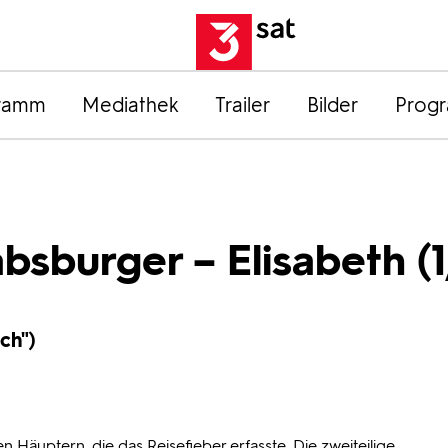
ramm
Mediathek
Trailer
Bilder
Prog
bsburger – Elisabeth (1
ch")
Häuptern, die das Reisefieber erfasste. Die zweiteilige