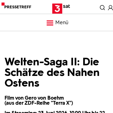
PRESSETREFF
Menü
Meldungen
Programm
Welten-Saga II: Die
Schätze des Nahen
Mediathek
Ostens
Trailer
Film von Gero von Boehm
(aus der ZDF-Reihe "Terra X")
Bilder