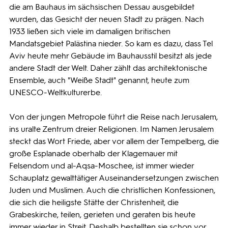
die am Bauhaus im sächsischen Dessau ausgebildet
wurden, das Gesicht der neuen Stadt zu prägen. Nach
1933 ließen sich viele im damaligen britischen
Mandatsgebiet Palästina nieder. So kam es dazu, dass Tel
Aviv heute mehr Gebäude im Bauhausstil besitzt als jede
andere Stadt der Welt. Daher zählt das architektonische
Ensemble, auch "Weiße Stadt" genannt, heute zum
UNESCO-Weltkulturerbe.
Von der jungen Metropole führt die Reise nach Jerusalem,
ins uralte Zentrum dreier Religionen. Im Namen Jerusalem
steckt das Wort Friede, aber vor allem der Tempelberg, die
große Esplanade oberhalb der Klagemauer mit
Felsendom und al-Aqsa-Moschee, ist immer wieder
Schauplatz gewalttätiger Auseinandersetzungen zwischen
Juden und Muslimen. Auch die christlichen Konfessionen,
die sich die heiligste Stätte der Christenheit, die
Grabeskirche, teilen, gerieten und geraten bis heute
immer wieder in Streit. Deshalb bestellten sie schon vor