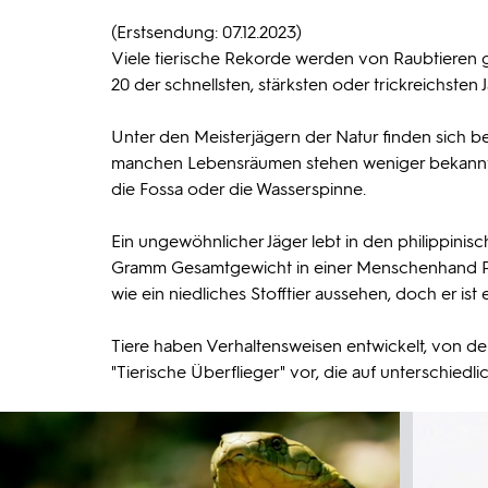
(Erstsendung: 07.12.2023)
Viele tierische Rekorde werden von Raubtieren ge
20 der schnellsten, stärksten oder trickreichsten J
Unter den Meisterjägern der Natur finden sich b
manchen Lebensräumen stehen weniger bekannte o
die Fossa oder die Wasserspinne.
Ein ungewöhnlicher Jäger lebt in den philippinis
Gramm Gesamtgewicht in einer Menschenhand Pla
wie ein niedliches Stofftier aussehen, doch er ist 
Tiere haben Verhaltensweisen entwickelt, von den
"Tierische Überflieger" vor, die auf unterschied