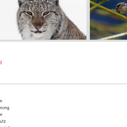
t
um
erung
er
utz