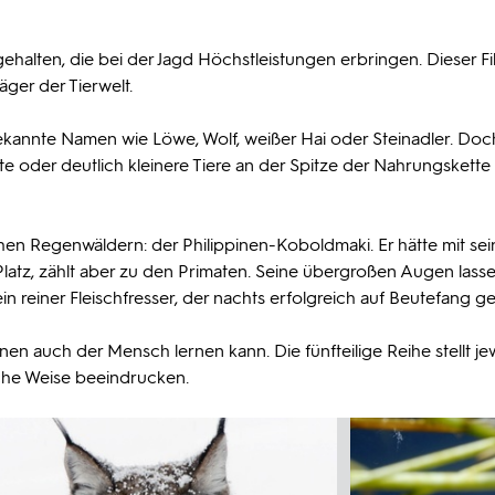
halten, die bei der Jagd Höchstleistungen erbringen. Dieser Fi
äger der Tierwelt.
ekannte Namen wie Löwe, Wolf, weißer Hai oder Steinadler. Doc
der deutlich kleinere Tiere an der Spitze der Nahrungskette 
chen Regenwäldern: der Philippinen-Koboldmaki. Er hätte mit se
tz, zählt aber zu den Primaten. Seine übergroßen Augen lasse
ein reiner Fleischfresser, der nachts erfolgreich auf Beutefang ge
en auch der Mensch lernen kann. Die fünfteilige Reihe stellt jew
liche Weise beeindrucken.