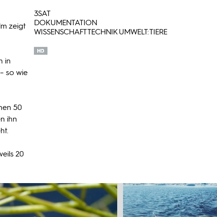
3SAT
DOKUMENTATION
lm zeigt
WISSENSCHAFT TECHNIK UMWELT: TIERE
h in
– so wie
inen 50
n ihn
ht.
eils 20