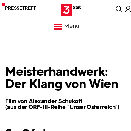
PRESSETREFF
Menü
Meldungen
Programm
Meisterhandwerk:
Der Klang von Wien
Mediathek
Film von Alexander Schukoff
Trailer
(aus der ORF-III-Reihe "Unser Österreich")
Bilder