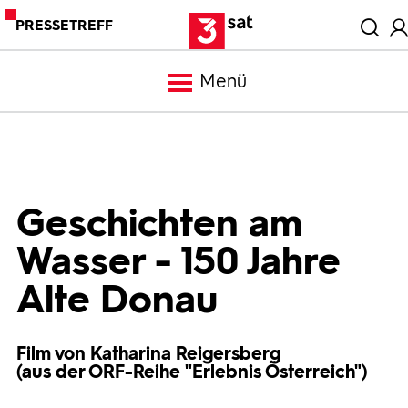
PRESSETREFF
Menü
Meldungen
Programm
Geschichten am
Wasser - 150 Jahre
Mediathek
Alte Donau
Trailer
Film von Katharina Reigersberg
(aus der ORF-Reihe "Erlebnis Österreich")
Bilder