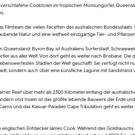
ns verschlafene Cooktown im tropischen Monsungürtel: Queensla
s.
s Filmteam die vielen Facetten des australischen Bundesstaats.
raubende Natur und eine weltweit einzigartige Tier- und Pflanzen
n Queensland: Byron Bay ist Australiens Surferstadt. Schneewe
er aus aller Welt. Von dort geht es weiter nach Brisbane. Die q
lebenswertesten Städten der Welt geschafft. Sie verfügt nicht n
tadt, sondern auch über eine künstliche Lagune mit Sandstrand
arrier Reef über mehr als 2300 Kilometer entlang der australisch
bändern und Inseln ist das größte lebende Bauwerk der Erde un
Cairns und das Kasuar-Paradies Cape Tribulation geht es weiter 
 englischen Entdecker James Cook. Während des Goldrauschs 