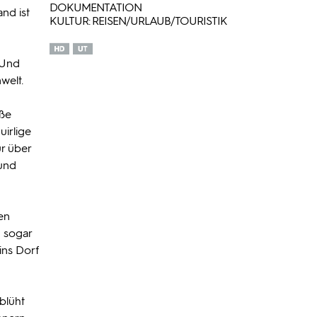
DOKUMENTATION
nd ist
KULTUR: REISEN/URLAUB/TOURISTIK
 Und
welt.
iße
uirlige
ur über
 und
en
d sogar
ins Dorf
blüht