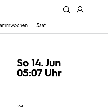
rammwochen
3sat
So 14. Jun
05:07 Uhr
3SAT