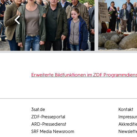
Erweiterte Bildfunktionen im ZDF Programmdiens
3sat.de
Kontakt
ZDF-Presseportal
Impress
ARD-Pressedienst
Akkrediti
SRF Media Newsroom
Newslett