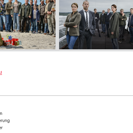
t
um
erung
er