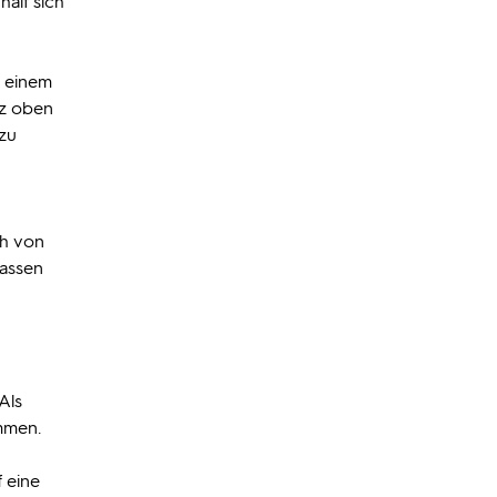
hält sich
t einem
nz oben
 zu
ch von
lassen
Als
ammen.
f eine