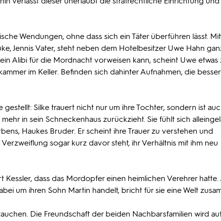
fhin verlässt dieser unerlaubt die strafrechtliche Einrichtung und 
sche Wendungen, ohne dass sich ein Täter überführen lässt. Mi
uke, Jennis Vater, steht neben dem Hotelbesitzer Uwe Hahn ga
ein Alibi für die Mordnacht vorweisen kann, scheint Uwe etwas
elkammer im Keller. Befinden sich dahinter Aufnahmen, die besser
gestellt: Silke trauert nicht nur um ihre Tochter, sondern ist au
ehr in sein Schneckenhaus zurückzieht. Sie fühlt sich alleinge
Torbens, Haukes Bruder. Er scheint ihre Trauer zu verstehen und
rer Verzweiflung sogar kurz davor steht, ihr Verhältnis mit ihm neu
rt Kessler, dass das Mordopfer einen heimlichen Verehrer hatte. 
dabei um ihren Sohn Martin handelt, bricht für sie eine Welt zus
uftauchen. Die Freundschaft der beiden Nachbarsfamilien wird au