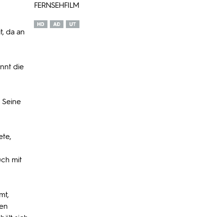
FERNSEHFILM
t, da an
ennt die
. Seine
ete,
uch mit
mt,
nen