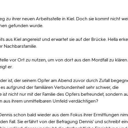
eg zu ihrer neuen Arbeitsstelle in Kiel. Doch sie kommt nicht wei
chen gefunden wurde.
its aus Kiel angereist und erwartet sie auf der Brücke. Hella erk
rer Nachbarsfamilie.
stelle vor Ort zu nutzen, um von dort aus den Mordfall zu klären
gt er.
remder ist, der seinem Opfer am Abend zuvor durch Zufall begegn
t es aufgrund der familiären Verbundenheit sehr schwer, die
e ist nicht nur mit der Familie des Opfers befreundet, sondern a
en aus ihrem unmittelbaren Umfeld verdächtigen?
 Dennis schon bald wieder aus dem Fokus ihrer Ermittlungen nim
ür den Fall. Sie erfährt von der Befragung Dennis' und schreibt ei