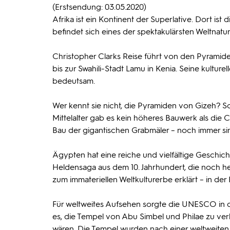
(Erstsendung: 03.05.2020)
Afrika ist ein Kontinent der Superlative. Dort is
befindet sich eines der spektakulärsten Weltnatur
Christopher Clarks Reise führt von den Pyrami
bis zur Swahili-Stadt Lamu in Kenia. Seine kulture
bedeutsam.
Wer kennt sie nicht, die Pyramiden von Gizeh? Sc
Mittelalter gab es kein höheres Bauwerk als d
Bau der gigantischen Grabmäler – noch immer sind 
Ägypten hat eine reiche und vielfältige Geschicht
Heldensaga aus dem 10. Jahrhundert, die noch h
zum immateriellen Weltkulturerbe erklärt – in der 
Für weltweites Aufsehen sorgte die UNESCO in de
es, die Tempel von Abu Simbel und Philae zu ve
wären. Die Tempel wurden nach einer weltweiten