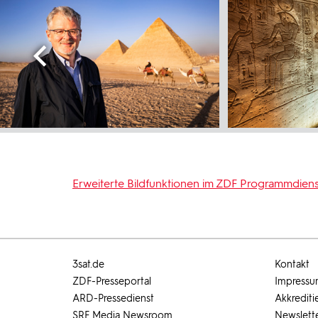
Erweiterte Bildfunktionen im ZDF Programmdiens
3sat.de
Kontakt
ZDF-Presseportal
Impress
ARD-Pressedienst
Akkrediti
SRF Media Newsroom
Newslett