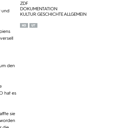
ZDF
DOKUMENTATION
r und
KULTUR: GESCHICHTE ALLGEMEIN
piens
versell
 um den
e
O hat es
ffte sie
t worden
r die