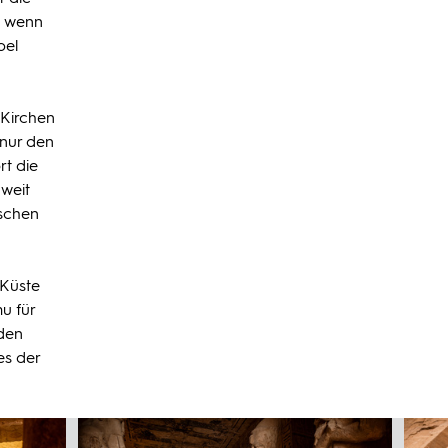
, wenn
pel
 Kirchen
 nur den
rt die
nweit
nschen
 Küste
u für
 den
es der