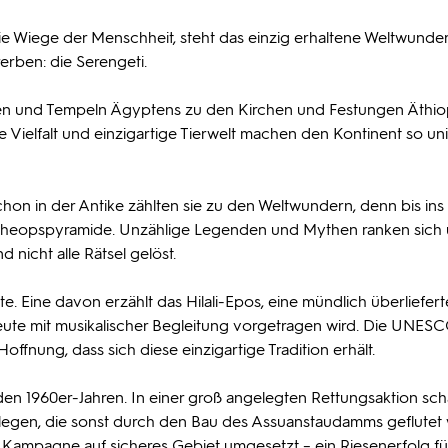
t die Wiege der Menschheit, steht das einzig erhaltene Weltwunde
erben: die Serengeti.
den und Tempeln Ägyptens zu den Kirchen und Festungen Äthio
lle Vielfalt und einzigartige Tierwelt machen den Kontinent so uni
hon in der Antike zählten sie zu den Weltwundern, denn bis ins
ie Cheopspyramide. Unzählige Legenden und Mythen ranken sich
nicht alle Rätsel gelöst.
e. Eine davon erzählt das Hilali-Epos, eine mündlich überliefert
eute mit musikalischer Begleitung vorgetragen wird. Die UNESC
Hoffnung, dass sich diese einzigartige Tradition erhält.
n 1960er-Jahren. In einer groß angelegten Rettungsaktion scha
rlegen, die sonst durch den Bau des Assuanstaudamms geflute
 Kampagne auf sicheres Gebiet umgesetzt – ein Riesenerfolg fü