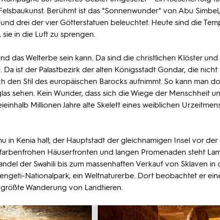
 Felsbaukunst. Berühmt ist das "Sonnenwunder" von Abu Simbel
lt und drei der vier Götterstatuen beleuchtet. Heute sind die Tem
 sie in die Luft zu sprengen.
end das Welterbe sein kann. Da sind die christlichen Klöster und
Da ist der Palastbezirk der alten Königsstadt Gondar, die nicht
ch den Stil des europäischen Barocks aufnimmt. So kann man do
nnglas sehen. Kein Wunder, dass sich die Wiege der Menschheit u
einhalb Millionen Jahre alte Skelett eines weiblichen Urzeitme
u in Kenia halt, der Hauptstadt der gleichnamigen Insel vor der
farbenfrohen Häuserfronten und langen Promenaden steht Lam
ndel der Swahili bis zum massenhaften Verkauf von Sklaven in
erengeti-Nationalpark, ein Weltnaturerbe. Dort beobachtet er ein
e größte Wanderung von Landtieren.