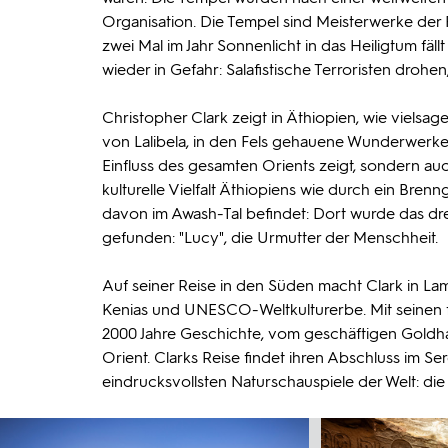
Organisation. Die Tempel sind Meisterwerke der
zwei Mal im Jahr Sonnenlicht in das Heiligtum fäl
wieder in Gefahr: Salafistische Terroristen drohen,
Christopher Clark zeigt in Äthiopien, wie vielsag
von Lalibela, in den Fels gehauene Wunderwerke. 
Einfluss des gesamten Orients zeigt, sondern au
kulturelle Vielfalt Äthiopiens wie durch ein Bre
davon im Awash-Tal befindet: Dort wurde das drei
gefunden: "Lucy", die Urmutter der Menschheit.
Auf seiner Reise in den Süden macht Clark in Lam
Kenias und UNESCO-Weltkulturerbe. Mit seinen 
2000 Jahre Geschichte, vom geschäftigen Goldha
Orient. Clarks Reise findet ihren Abschluss im S
eindrucksvollsten Naturschauspiele der Welt: di