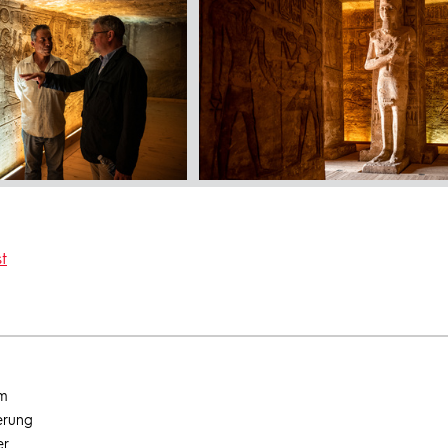
t
um
erung
er