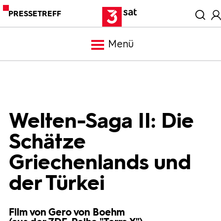
PRESSETREFF
Menü
Meldungen
Programm
Welten-Saga II: Die
Schätze
Mediathek
Griechenlands und
Trailer
der Türkei
Bilder
Film von Gero von Boehm