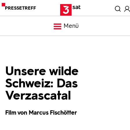
PRESSETREFF
Menü
Meldungen
Programm
Unsere wilde
Schweiz: Das
Mediathek
Verzascatal
Trailer
Film von Marcus Fischötter
Bilder