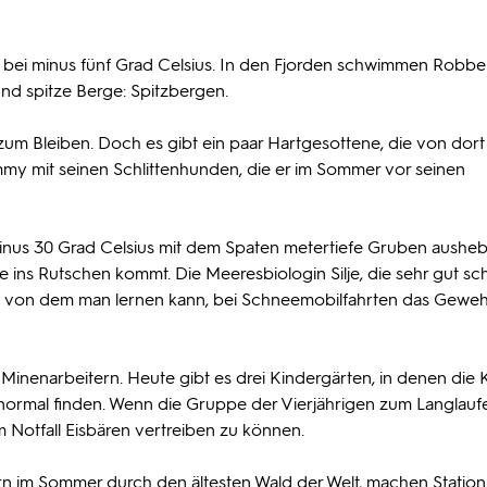
t bei minus fünf Grad Celsius. In den Fjorden schwimmen Robbe
nd spitze Berge: Spitzbergen.
 zum Bleiben. Doch es gibt ein paar Hartgesottene, die von dort
mmy mit seinen Schlittenhunden, die er im Sommer vor seinen
minus 30 Grad Celsius mit dem Spaten metertiefe Gruben ausheb
 ins Rutschen kommt. Die Meeresbiologin Silje, die sehr gut sc
e, von dem man lernen kann, bei Schneemobilfahrten das Gewe
Minenarbeitern. Heute gibt es drei Kindergärten, in denen die 
 normal finden. Wenn die Gruppe der Vierjährigen zum Langlaufe
 Notfall Eisbären vertreiben zu können.
 im Sommer durch den ältesten Wald der Welt, machen Station