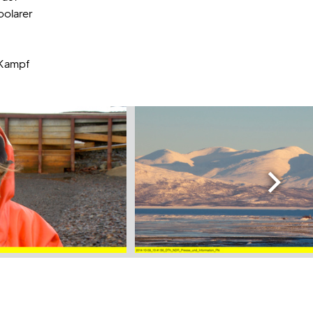
polarer
 Kampf