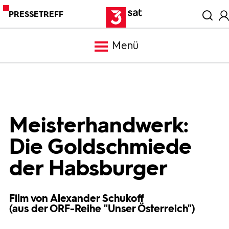
PRESSETREFF
Menü
Meldungen
Programm
Meisterhandwerk:
Die Goldschmiede
Mediathek
der Habsburger
Trailer
Film von Alexander Schukoff
(aus der ORF-Reihe "Unser Österreich")
Bilder