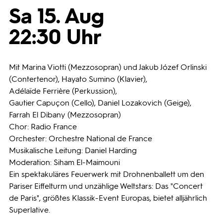
Sa 15. Aug
Programmwochen
22:30 Uhr
3sat
Mit Marina Viotti (Mezzosopran) und Jakub Józef Orlinski
(Contertenor), Hayato Sumino (Klavier),
Adélaïde Ferrière (Perkussion),
Gautier Capuçon (Cello), Daniel Lozakovich (Geige),
Farrah El Dibany (Mezzosopran)
Chor: Radio France
Orchester: Orchestre National de France
Musikalische Leitung: Daniel Harding
Moderation: Siham El-Maimouni
Ein spektakuläres Feuerwerk mit Drohnenballett um den
Pariser Eiffelturm und unzählige Weltstars: Das "Concert
de Paris", größtes Klassik-Event Europas, bietet alljährlich
Superlative.