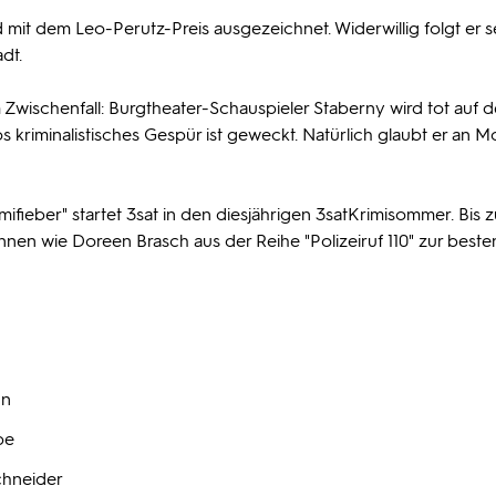
 mit dem Leo-Perutz-Preis ausgezeichnet. Widerwillig folgt er s
dt.
wischenfall: Burgtheater-Schauspieler Staberny wird tot auf d
 kriminalistisches Gespür ist geweckt. Natürlich glaubt er an M
fieber" startet 3sat in den diesjährigen 3satKrimisommer. Bis z
nen wie Doreen Brasch aus der Reihe "Polizeiruf 110" zur beste
un
be
chneider