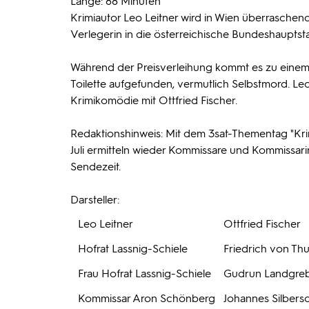
Länge: 88 Minuten
Krimiautor Leo Leitner wird in Wien überraschend
Verlegerin in die österreichische Bundeshauptsta
Während der Preisverleihung kommt es zu einem Z
Toilette aufgefunden, vermutlich Selbstmord. Leos
Krimikomödie mit Ottfried Fischer.
Redaktionshinweis: Mit dem 3sat-Thementag "Krimi
Juli ermitteln wieder Kommissare und Kommissarin
Sendezeit.
Darsteller:
Leo Leitner
Ottfried Fischer
Hofrat Lassnig-Schiele
Friedrich von Th
Frau Hofrat Lassnig-Schiele
Gudrun Landgre
Kommissar Aron Schönberg
Johannes Silbers