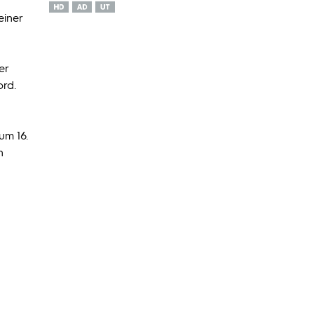
einer
er
ord.
um 16.
n